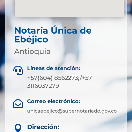
Notaría Única de
Ebéjico
Antioquia
Líneas de atención:

+57(604) 8562273;/+57
3116037279
Correo electrónico:

unicaebejico@supernotariado.gov.co
Dirección:
