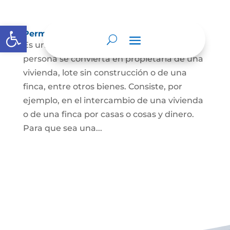
Abrir barra de herramientas
Permuta de Inmuebles
Es uno de los contratos para que una
persona se convierta en propietaria de una
vivienda, lote sin construcción o de una
finca, entre otros bienes. Consiste, por
ejemplo, en el intercambio de una vivienda
o de una finca por casas o cosas y dinero.
Para que sea una...