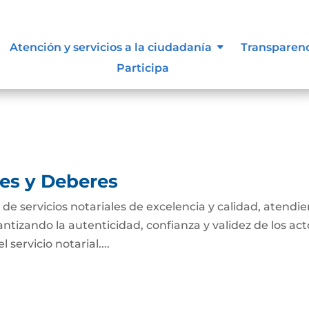
tivas de los procesos
Atención y servicios a la ciudadanía
Transparen
Participa
nes y Deberes
n de servicios notariales de excelencia y calidad, atendi
antizando la autenticidad, confianza y validez de los act
servicio notarial....