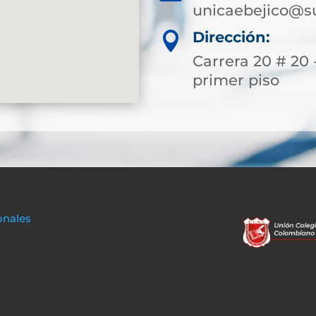
unicaebejico@su
Dirección:

Carrera 20 # 20 -
primer piso
onales