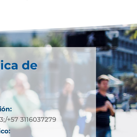
ica de
ión:
3;/+57 3116037279
ico: