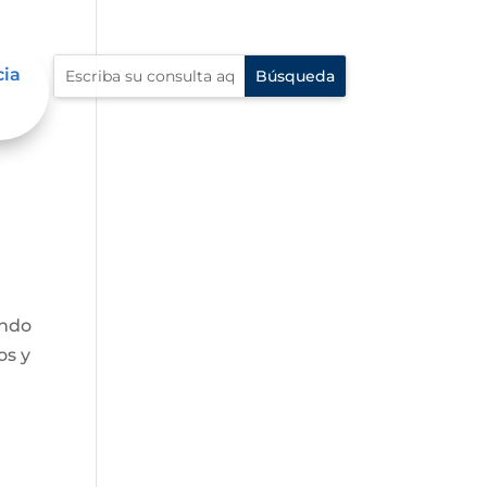
cia
endo
os y