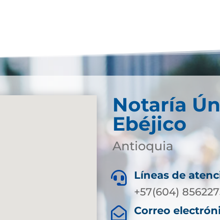
Notaría Ún
Ebéjico
Antioquia
Líneas de atenc

+57(604) 856227
Correo electrón
