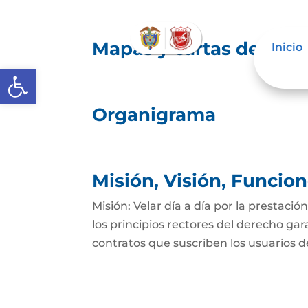
Mapas y cartas descrip
Inicio
Abrir barra de herramientas
Organigrama
Misión, Visión, Funcio
Misión: Velar día a día por la prestació
los principios rectores del derecho gar
contratos que suscriben los usuarios del 