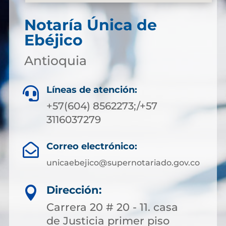
Notaría Única de
Ebéjico
Antioquia
Líneas de atención:

+57(604) 8562273;/+57
3116037279
Correo electrónico:

unicaebejico@supernotariado.gov.co
Dirección:

Carrera 20 # 20 - 11. casa
de Justicia primer piso