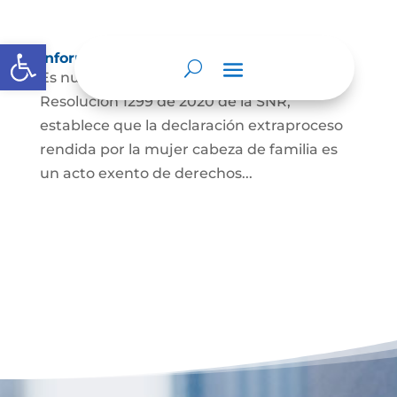
Abrir barra de herramientas
Información para Mujeres.
Es nuestro deber informar que La
Resolución 1299 de 2020 de la SNR,
establece que la declaración extraproceso
rendida por la mujer cabeza de familia es
un acto exento de derechos...