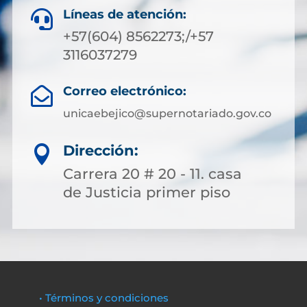
Líneas de atención:

+57(604) 8562273;/+57
3116037279
Correo electrónico:

unicaebejico@supernotariado.gov.co
Dirección:

Carrera 20 # 20 - 11. casa
de Justicia primer piso
• Términos y condiciones