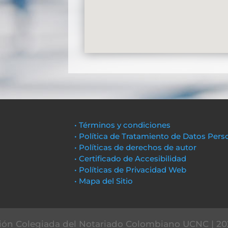
• Términos y condiciones
• Política de Tratamiento de Datos Pers
• Políticas de derechos de autor
• Certificado de Accesibilidad
• Políticas de Privacidad Web
• Mapa del Sitio
ón Colegiada del Notariado Colombiano UCNC | 20