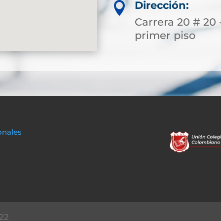
Dirección:

Carrera 20 # 20 -
primer piso
onales
22