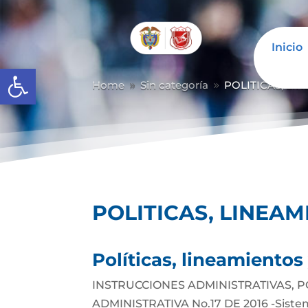
Inicio
Abrir barra de herramientas
Home
Sin categoría
POLITICAS, LI
9
9
POLITICAS, LINEA
Políticas, lineamiento
INSTRUCCIONES ADMINISTRATIVAS, P
ADMINISTRATIVA No.17 DE 2016 -Sistema