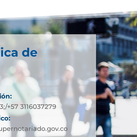
ica de
ión:
3;/+57 3116037279
ico:
pernotariado.gov.co