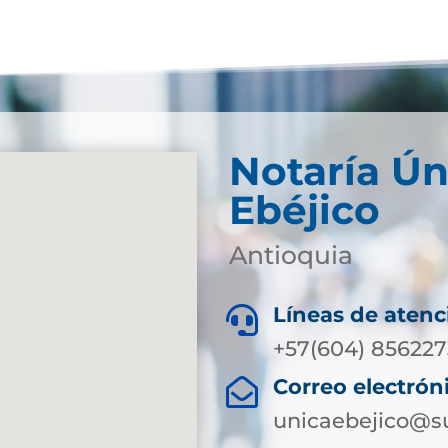
Notaría Ún
Ebéjico
Antioquia
Líneas de atenc

+57(604) 856227
Correo electrón

unicaebejico@su