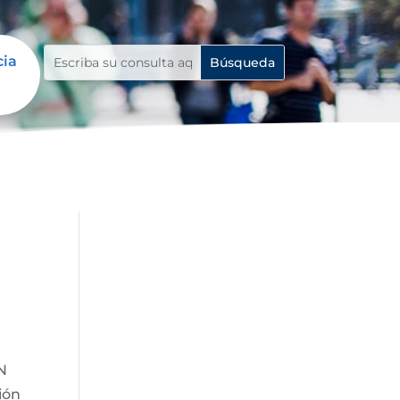
cia
N
ión