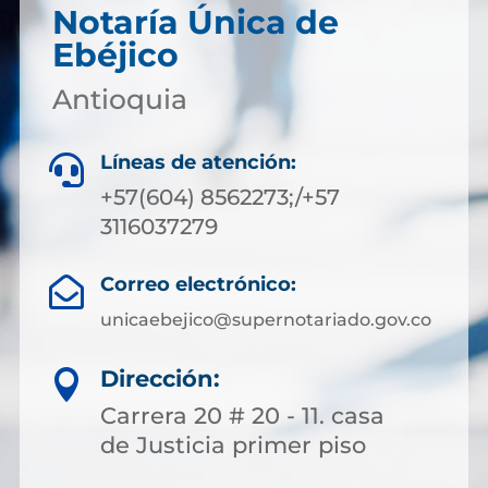
Notaría Única de
Ebéjico
Antioquia
Líneas de atención:

+57(604) 8562273;/+57
3116037279
Correo electrónico:

unicaebejico@supernotariado.gov.co
Dirección:

Carrera 20 # 20 - 11. casa
de Justicia primer piso