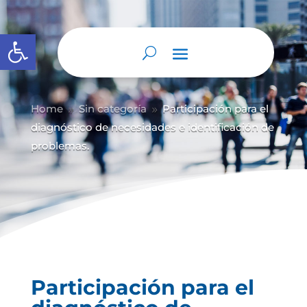
Abrir barra de herramientas
Home
Sin categoría
Participación para el
9
9
diagnóstico de necesidades e identificación de
problemas.
Participación para el