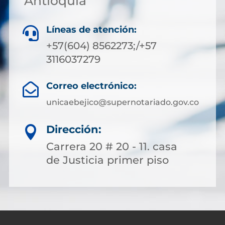
Antioquia
Líneas de atención:

+57(604) 8562273;/+57
3116037279
Correo electrónico:

unicaebejico@supernotariado.gov.co
Dirección:

Carrera 20 # 20 - 11. casa
de Justicia primer piso