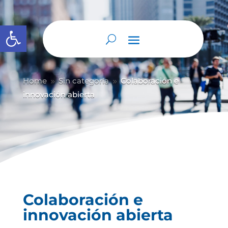
Abrir barra de herramientas
Home
Sin categoría
Colaboración e
9
9
innovación abierta
Colaboración e
innovación abierta