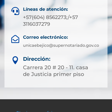
Líneas de atención:

+57(604) 8562273;/+57
3116037279
Correo electrónico:

unicaebejico@supernotariado.gov.co
Dirección:

Carrera 20 # 20 - 11. casa
de Justicia primer piso