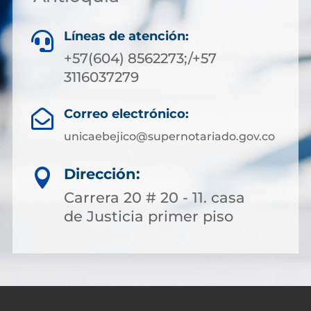
Líneas de atención:

+57(604) 8562273;/+57
3116037279
Correo electrónico:

unicaebejico@supernotariado.gov.co
Dirección:

Carrera 20 # 20 - 11. casa
de Justicia primer piso