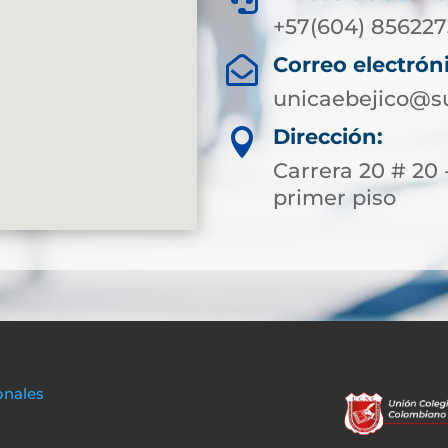
+57(604) 856227
Correo electrón

unicaebejico@su
Dirección:

Carrera 20 # 20 -
primer piso
onales