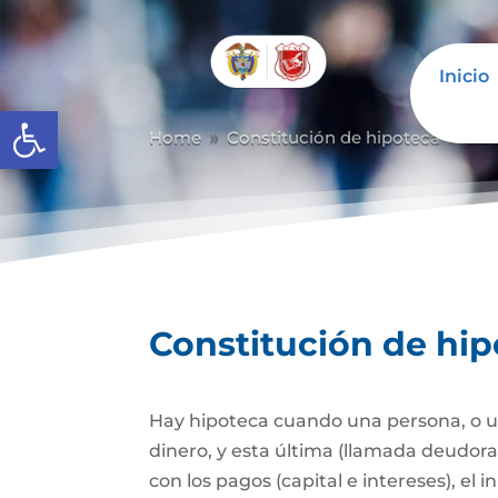
Inicio
Abrir barra de herramientas
Home
Constitución de hipoteca
Con
9
9
Constitución de hi
Hay hipoteca cuando una persona, o un
dinero, y esta última (llamada deudor
con los pagos (capital e intereses), e