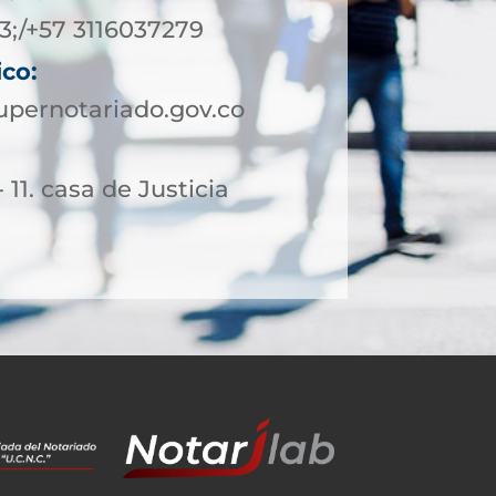
3;/+57 3116037279
ico:
pernotariado.gov.co
 11. casa de Justicia