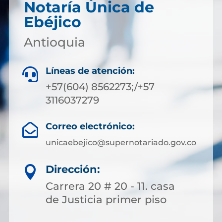
Notaría Única de
Ebéjico
Antioquia
Líneas de atención:

+57(604) 8562273;/+57
3116037279
Correo electrónico:

unicaebejico@supernotariado.gov.co
Dirección:

Carrera 20 # 20 - 11. casa
de Justicia primer piso