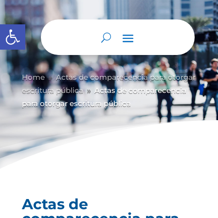
Abrir barra de herramientas
Home
Actas de comparecencia para otorgar
9
escritura pública
Actas de comparecencia
9
para otorgar escritura pública
Actas de